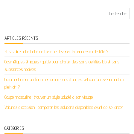
Rechercher :
ARTICLES RÉCENTS
Et si votre robe bohème blanche devenait la bande-son de l’été ?
Cosmétiques éthiques : guide pour choisir des soins certifiés bio et sans
substances nocives
Comment créer un final mémorable lors d’un festival ou d’un événement en
plein air ?
Coupe masculine : trouver un style adapté à son visage
Voitures d’occasion : comparer les solutions disponibles avant de se lancer
CATÉGORIES