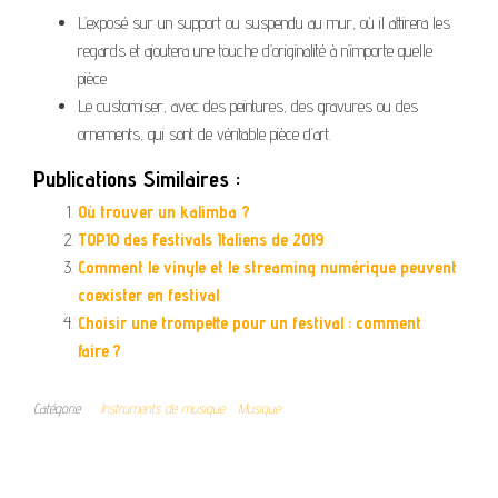
L’exposé sur un support ou suspendu au mur, où il attirera les
regards et ajoutera une touche d’originalité à n’importe quelle
pièce
Le customiser, avec des peintures, des gravures ou des
ornements, qui sont de véritable pièce d’art.
Publications Similaires :
Où trouver un kalimba ?
TOP10 des Festivals Italiens de 2019
Comment le vinyle et le streaming numérique peuvent
coexister en festival
Choisir une trompette pour un festival : comment
faire ?
Catégorie
Instruments de musique
Musique