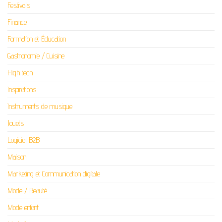
Festivals
Finance
Formation et Éducation
Gastronomie / Cuisine
High tech
Inspirations
Instruments de musique
Jouets
Logiciel B2B
Maison
Marketing et Communication digitale
Mode / Beauté
Mode enfant