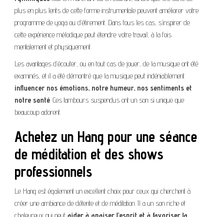
plus en plus lents de cette forme instrumentale peuvent améliorer votre
programme de yoga ou d’étirement. Dans tous les cas, s’inspirer de
cette expérience mélodique peut étendre votre travail, à la fois
mentalement et physiquement.
Les avantages d’écouter, ou en tout cas de jouer, de la musique ont été
examinés, et il a été démontré que la musique peut indéniablement
influencer nos émotions, notre humeur, nos sentiments et
notre santé
. Ces tambours suspendus ont un son si unique que
beaucoup adorent.
Achetez un Hang pour une séance
de méditation et des shows
professionnels
Le Hang est également un excellent choix pour ceux qui cherchent à
créer une ambiance de détente et de méditation. Il a un son riche et
chaleureux qui peut
aider à apaiser l’esprit et à favoriser la