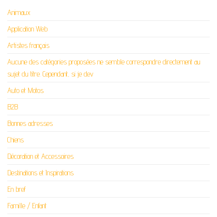
Animaux
Application Web
Artistes français
Aucune des catégories proposées ne semble correspondre directement au
sujet du titre. Cependant, si je dev
Auto et Motos
B2B
Bonnes adresses
Chiens
Décoration et Accessoires
Destinations et Inspirations
En bref
Famille / Enfant