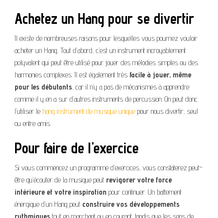
Achetez un Hang pour se divertir
Il existe de nombreuses raisons pour lesquelles vous pourriez vouloir
acheter un Hang. Tout d’abord, c’est un instrument incroyablement
polyvalent qui peut être utilisé pour jouer des mélodies simples ou des
harmonies complexes. Il est également très
facile à jouer, même
pour les débutants
, car il n’y a pas de mécanismes à apprendre
comme il y en a sur d’autres instruments de percussion. On peut donc
l’utiliser le
hang instrument de musique unique
pour nous divertir, seul
ou entre amis.
Pour faire de l’exercice
Si vous commencez un programme d’exercices, vous constaterez peut-
être qu’écouter de la musique peut
revigorer votre force
intérieure et votre inspiration
pour continuer. Un battement
énergique d’un Hang peut
construire vos développements
rythmiques
tout en marchant ou en courant, tandis que les sons de