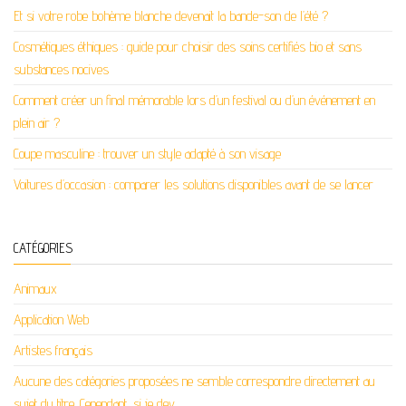
Et si votre robe bohème blanche devenait la bande-son de l’été ?
Cosmétiques éthiques : guide pour choisir des soins certifiés bio et sans
substances nocives
Comment créer un final mémorable lors d’un festival ou d’un événement en
plein air ?
Coupe masculine : trouver un style adapté à son visage
Voitures d’occasion : comparer les solutions disponibles avant de se lancer
CATÉGORIES
Animaux
Application Web
Artistes français
Aucune des catégories proposées ne semble correspondre directement au
sujet du titre. Cependant, si je dev