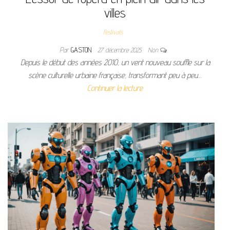
villes
Festivals
Par
GASTON
27 décembre 2025
Non
Depuis le début des années 2010, un vent nouveau souffle sur la
scène culturelle urbaine française, transformant peu à peu…
Continuer la lecture