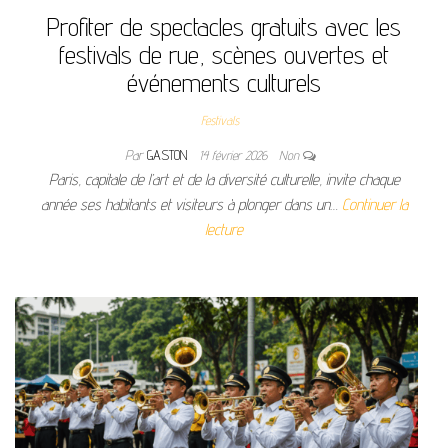
Profiter de spectacles gratuits avec les
festivals de rue, scènes ouvertes et
événements culturels
Festivals
Par
GASTON
14 février 2026
Non
Paris, capitale de l’art et de la diversité culturelle, invite chaque
année ses habitants et visiteurs à plonger dans un…
Continuer la
lecture