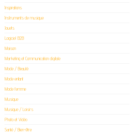
Inspirations
Instruments de musique
Jouets
Logiciel B2B
Maison
Marketing et Communication digitale
Mode / Beauté
Mode enfant
Mode femme
Musique
Musique / Loisirs
Photo et Vidéo
Santé / Bien-être