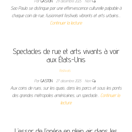
Par
GASTON
29 décembre 2025
Non
Sao Paulo se distingue par une effervescence culturelle palpable à
chaque coin de rue, fusionnant festivals vibrants et arts urbains…
Continuer la lecture
Spectacles de rue et arts vivants à voir
aux États-Unis
Festivals
Par
GASTON
27 décembre 2025
Non
Aux coins de rues, sur les quais, dans les parcs et sous les ponts
des grandes métropoles américaines, un spectacle…
Continuer la
lecture
L’essor de l’opéra en plein air dans les