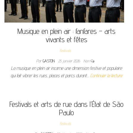
Musique en plein air : fanfares – arts
vivants et fêtes
Festivals
Par
GASTON
25 janvier 2026
Non
La musique en plein air incarne une dimension festive et populaire
qui fait vibrer les rues, places et parcs durant…
Continuer la lecture
Festivals et arts de rue dans l’État de São
Paulo
Festivals