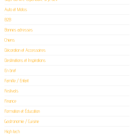
Auto et Motos
B2B
Bonnes adresses
Chiens
Décoration et Accessoires
Destinations et Inspirations
En bref
Famille / Enfant
Festivals
Finance
Formation et Éducation
Gastronomie / Cuisine
High tech