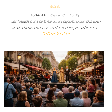
Festivals
Par
GASTON
28 février 2026
Non
Les festivals d’arts de la rue offrent aujourd’hui bien plus qu’un
simple divertissement : ils transforment l’espace public en un…
Continuer la lecture