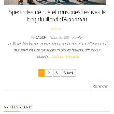
Spectacles de rue et musiques festives le
long du littoral d’Andaman
Festivals
Par
GASTON
1 décembre 2025
Non
Le littoral d’Andaman s’anime chaque année au rythme effervescent
des spectacles de rue et des musiques festives, offrant aux
habitants…
Continuer la lecture
Pagination des publications
1
2
3
Suivant
Rechercher :
ARTICLES RÉCENTS