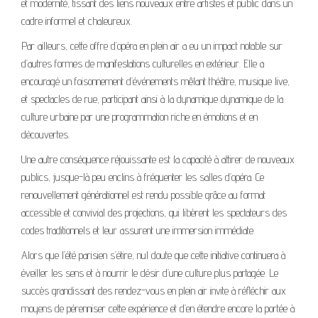
et modernité, tissant des liens nouveaux entre artistes et public dans un
cadre informel et chaleureux.
Par ailleurs, cette offre d’opéra en plein air a eu un impact notable sur
d’autres formes de manifestations culturelles en extérieur. Elle a
encouragé un foisonnement d’événements mêlant théâtre, musique live,
et spectacles de rue, participant ainsi à la dynamique dynamique de la
culture urbaine par une programmation riche en émotions et en
découvertes.
Une autre conséquence réjouissante est la capacité à attirer de nouveaux
publics, jusque-là peu enclins à fréquenter les salles d’opéra. Ce
renouvellement générationnel est rendu possible grâce au format
accessible et convivial des projections, qui libèrent les spectateurs des
codes traditionnels et leur assurent une immersion immédiate.
Alors que l’été parisien s’étire, nul doute que cette initiative continuera à
éveiller les sens et à nourrir le désir d’une culture plus partagée. Le
succès grandissant des rendez-vous en plein air invite à réfléchir aux
moyens de pérenniser cette expérience et d’en étendre encore la portée à