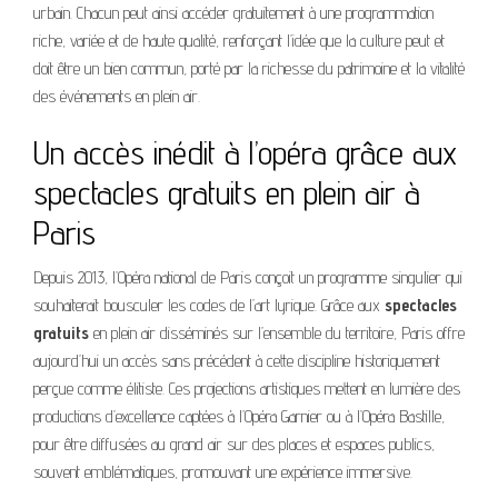
urbain. Chacun peut ainsi accéder gratuitement à une programmation
riche, variée et de haute qualité, renforçant l’idée que la culture peut et
doit être un bien commun, porté par la richesse du patrimoine et la vitalité
des événements en plein air.
Un accès inédit à l’opéra grâce aux
spectacles gratuits en plein air à
Paris
Depuis 2013, l’Opéra national de Paris conçoit un programme singulier qui
souhaiterait bousculer les codes de l’art lyrique. Grâce aux
spectacles
gratuits
en plein air disséminés sur l’ensemble du territoire, Paris offre
aujourd’hui un accès sans précédent à cette discipline historiquement
perçue comme élitiste. Ces projections artistiques mettent en lumière des
productions d’excellence captées à l’Opéra Garnier ou à l’Opéra Bastille,
pour être diffusées au grand air sur des places et espaces publics,
souvent emblématiques, promouvant une expérience immersive.