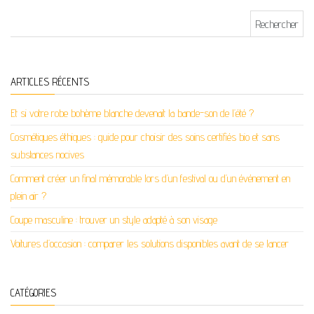
Rechercher :
ARTICLES RÉCENTS
Et si votre robe bohème blanche devenait la bande-son de l’été ?
Cosmétiques éthiques : guide pour choisir des soins certifiés bio et sans
substances nocives
Comment créer un final mémorable lors d’un festival ou d’un événement en
plein air ?
Coupe masculine : trouver un style adapté à son visage
Voitures d’occasion : comparer les solutions disponibles avant de se lancer
CATÉGORIES