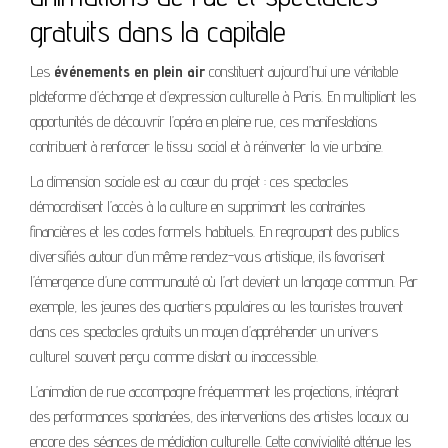
gratuits dans la capitale
Les
événements en plein air
constituent aujourd’hui une véritable
plateforme d’échange et d’expression culturelle à Paris. En multipliant les
opportunités de découvrir l’opéra en pleine rue, ces manifestations
contribuent à renforcer le tissu social et à réinventer la vie urbaine.
La dimension sociale est au cœur du projet : ces spectacles
démocratisent l’accès à la culture en supprimant les contraintes
financières et les codes formels habituels. En regroupant des publics
diversifiés autour d’un même rendez-vous artistique, ils favorisent
l’émergence d’une communauté où l’art devient un langage commun. Par
exemple, les jeunes des quartiers populaires ou les touristes trouvent
dans ces spectacles gratuits un moyen d’appréhender un univers
culturel souvent perçu comme distant ou inaccessible.
L’animation de rue accompagne fréquemment les projections, intégrant
des performances spontanées, des interventions des artistes locaux ou
encore des séances de médiation culturelle. Cette convivialité atténue les