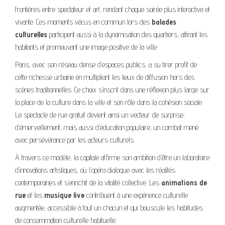
frontières entre spectateur et art, rendant chaque soirée plus interactive et
vivante. Ces moments vécus en commun lors des
balades
culturelles
participent aussi à la dynamisation des quartiers, attirant les
habitants et promouvant une image positive de la ville.
Paris, avec son réseau dense d’espaces publics, a su tirer profit de
cette richesse urbaine en multipliant les lieux de diffusion hors des
scènes traditionnelles. Ce choix s’inscrit dans une réflexion plus large sur
la place de la culture dans la ville et son rôle dans la cohésion sociale.
Le spectacle de rue gratuit devient ainsi un vecteur de surprise,
d’émerveillement, mais aussi d’éducation populaire, un combat mené
avec persévérance par les acteurs culturels.
À travers ce modèle, la capitale affirme son ambition d’être un laboratoire
d’innovations artistiques, où l’opéra dialogue avec les réalités
contemporaines et s’enrichit de la vitalité collective. Les
animations de
rue
et les
musique live
contribuent à une expérience culturelle
augmentée, accessible à tout un chacun et qui bouscule les habitudes
de consommation culturelle habituelle.