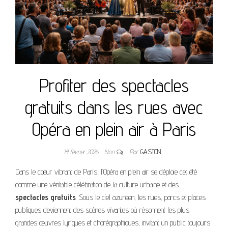
Profiter des spectacles
gratuits dans les rues avec
Opéra en plein air à Paris
14 février 2026
Non
Par
GASTON
Dans le cœur vibrant de Paris, l’Opéra en plein air se déploie cet été
comme une véritable célébration de la culture urbaine et des
spectacles gratuits
. Sous le ciel azuréen, les rues, parcs et places
publiques deviennent des scènes vivantes où résonnent les plus
grandes œuvres lyriques et chorégraphiques, invitant un public toujours