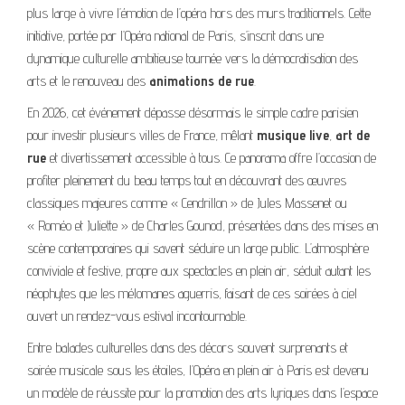
plus large à vivre l’émotion de l’opéra hors des murs traditionnels. Cette
initiative, portée par l’Opéra national de Paris, s’inscrit dans une
dynamique culturelle ambitieuse tournée vers la démocratisation des
arts et le renouveau des
animations de rue
.
En 2026, cet événement dépasse désormais le simple cadre parisien
pour investir plusieurs villes de France, mêlant
musique live
,
art de
rue
et divertissement accessible à tous. Ce panorama offre l’occasion de
profiter pleinement du beau temps tout en découvrant des œuvres
classiques majeures comme « Cendrillon » de Jules Massenet ou
« Roméo et Juliette » de Charles Gounod, présentées dans des mises en
scène contemporaines qui savent séduire un large public. L’atmosphère
conviviale et festive, propre aux spectacles en plein air, séduit autant les
néophytes que les mélomanes aguerris, faisant de ces soirées à ciel
ouvert un rendez-vous estival incontournable.
Entre balades culturelles dans des décors souvent surprenants et
soirée musicale sous les étoiles, l’Opéra en plein air à Paris est devenu
un modèle de réussite pour la promotion des arts lyriques dans l’espace