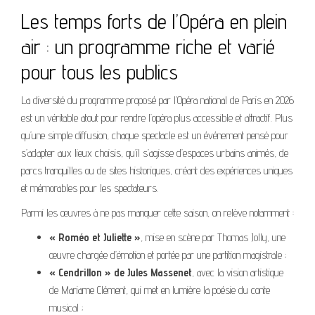
Les temps forts de l’Opéra en plein
air : un programme riche et varié
pour tous les publics
La diversité du programme proposé par l’Opéra national de Paris en 2026
est un véritable atout pour rendre l’opéra plus accessible et attractif. Plus
qu’une simple diffusion, chaque spectacle est un événement pensé pour
s’adapter aux lieux choisis, qu’il s’agisse d’espaces urbains animés, de
parcs tranquilles ou de sites historiques, créant des expériences uniques
et mémorables pour les spectateurs.
Parmi les œuvres à ne pas manquer cette saison, on relève notamment :
« Roméo et Juliette »
, mise en scène par Thomas Jolly, une
œuvre chargée d’émotion et portée par une partition magistrale ;
« Cendrillon » de Jules Massenet
, avec la vision artistique
de Mariame Clément, qui met en lumière la poésie du conte
musical ;