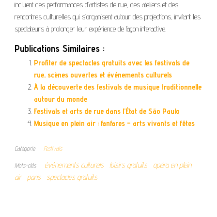
incluent des performances d’artistes de rue, des ateliers et des
rencontres culturelles qui s’organisent autour des projections, invitant les
spectateurs à prolonger leur expérience de façon interactive.
Publications Similaires :
Profiter de spectacles gratuits avec les festivals de
rue, scènes ouvertes et événements culturels
À la découverte des festivals de musique traditionnelle
autour du monde
Festivals et arts de rue dans l’État de São Paulo
Musique en plein air : fanfares – arts vivants et fêtes
Catégorie
Festivals
événements culturels
loisirs gratuits
opéra en plein
Mots-clés
air
paris
spectacles gratuits