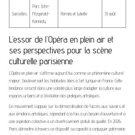
Parc John-
Sarcelles
Fitzgerald-
Roméo et Juliette
31 août
Kennedy
L’essor de l’Opéra en plein air et
ses perspectives pour la scène
culturelle parisienne
L’Opéra en plein air s’affirme aujourd’hui comme un phénomène culturel
majeur, bouleversant les habitudes liées à l’art lyrique en France. Cette
tendance s’inscrit dans une volonté plus large d’adapter la culture aux
espaces urbains et à l’évolution des pratiques artistiques.
Ce mouvement s’appuie sur la démocratisation de l’accès aux savoirs et
aux émotions artistiques, répondant à la fois à un besoin d’ouverture et à
une aspiration collective à un divertissement gratuit de qualité. En 2026,
Paris démontre à travers ce dispositif sa capacité à conjuguer patrimoine