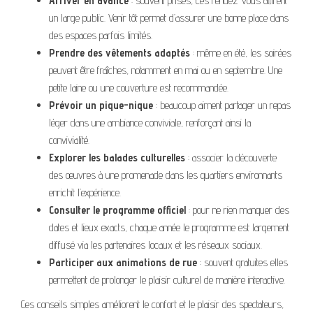
Arriver en avance
: souvent prisés, ces rendez-vous attirent
un large public. Venir tôt permet d’assurer une bonne place dans
des espaces parfois limités.
Prendre des vêtements adaptés
: même en été, les soirées
peuvent être fraîches, notamment en mai ou en septembre. Une
petite laine ou une couverture est recommandée.
Prévoir un pique-nique
: beaucoup aiment partager un repas
léger dans une ambiance conviviale, renforçant ainsi la
convivialité.
Explorer les balades culturelles
: associer la découverte
des œuvres à une promenade dans les quartiers environnants
enrichit l’expérience.
Consulter le programme officiel
: pour ne rien manquer des
dates et lieux exacts, chaque année le programme est largement
diffusé via les partenaires locaux et les réseaux sociaux.
Participer aux animations de rue
: souvent gratuites elles
permettent de prolonger le plaisir culturel de manière interactive.
Ces conseils simples améliorent le confort et le plaisir des spectateurs,