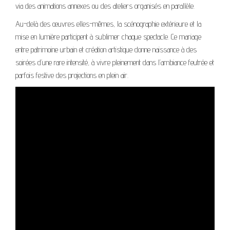
via des animations annexes ou des ateliers organisés en parallèle.
Au-delà des œuvres elles-mêmes, la scénographie extérieure et la
mise en lumière participent à sublimer chaque spectacle. Ce mariage
entre patrimoine urbain et création artistique donne naissance à des
soirées d’une rare intensité, à vivre pleinement dans l’ambiance feutrée et
parfois festive des projections en plein air.