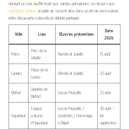
donnant un vrai souffle festif aux soirées parisiennes. Le recours aux
spectacles gratuits
en plein air s’inscrit ainsi dans un art de vivre estival,
entre découverte culturelle et détente partagée.
Date
Ville
Lieu
Œuvres présentées
2026
Parc de la
Paris
Roméo et Juliette
15 août
Villette
Place de la
Cannes
Roméo et Juliette
23 août
Castre
Citadelle de
Belfort
Casse-Noisette
23 août
Belfort
Espace
Casse-Noisette /
30 août –
Yquebeuf
culturel
Cendrillon / Hommage
1er
d’Yquebeuf
à Béjart
septembre