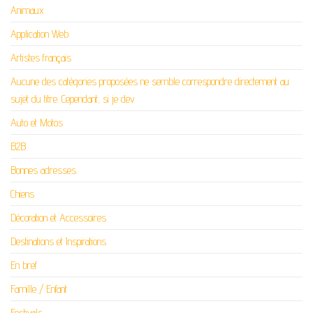
Animaux
Application Web
Artistes français
Aucune des catégories proposées ne semble correspondre directement au
sujet du titre. Cependant, si je dev
Auto et Motos
B2B
Bonnes adresses
Chiens
Décoration et Accessoires
Destinations et Inspirations
En bref
Famille / Enfant
Festivals