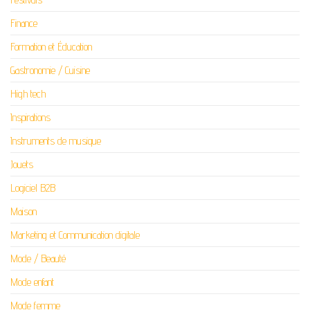
Finance
Formation et Éducation
Gastronomie / Cuisine
High tech
Inspirations
Instruments de musique
Jouets
Logiciel B2B
Maison
Marketing et Communication digitale
Mode / Beauté
Mode enfant
Mode femme