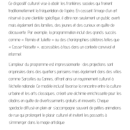
Ce dispositif culturel vise à abolir les frontières sociales qui freinent
traditionnellement la fréquentation de l’opéra. En cassant l’image d’un art
réservé à une clientèle spécifique, il attire non seulement un public averti
mais également des familles, des jeunes et des curieux en quête de
découverte. Par exemple, la programmation inclut des grands succès
comme « Roméo et Juliette » ou des chorégraphies célèbres telles que
« Casse-Noisette », accessibles à tous dans un contexte convivial et
informel.
L’ampleur du programme est impressionnante : des projections sont
organisées dans des quartiers parisiens mais également dans des villes
comme Sarcelles ou Cannes, offrant ainsi un rayonnement culturel à
l’échelle nationale. Ce modèle inclusif favorise la rencontre entre la culture
urbaine et les arts classiques, créant une alchimie enrichissante pour les
citadins en quête de divertissements gratuits et innovants. Chaque
spectacle diffusé en plein air s’accompagne souvent de petites animations
de rue qui prolongent le plaisir culturel et invitent les passants à
s’immerger dans la magie artistique.