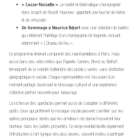
« Casse-Noisette »
, un ballet emblématique chorégraphié
dans l’esprit de Rudolf Noureev, apportant une touche de féérie
et de virtuosité ;
Un hommage à Maurice Béjart
avec une sélection de ballets
qui célèbrent l’héritage d’un chorégraphe de légende, incluant
notamment « L’Oiseau de feu ».
Ce programme itinérant comprend des représentations à Paris, mais
aussi dans des villes telles que Papeete, Cannes, Brest ou Belfort,
témoignant de la volonté d’atteindre des publics variés, sans distinction
géographique ni sociale. Chaque représentation est l’occasion d’un
moment partagé, favorisant le brassage culturel et une expérience
collective parfois nouvelle pour beaucoup.
La richesse des spectacles permet aussi de s’adapter à différents
goûts. Ceux qui préfèrent la musique vocale peuvent s’arrêter sur les
opéras principaux, tandis que les amateurs de danse trouveront leur
bonheur dans les ballets présentés. Ce large éventail facilite également
l’introduction à l’art lyrique des plus jeunes, souvent invités à participer