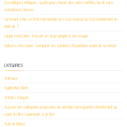
Cosmétiques éthiques : guide pour choisir des soins certifiés bio et sans
substances nocives
Comment créer un final mémorable lors d’un festival ou d’un événement en
plein air ?
Coupe masculine : trouver un style adapté à son visage
Voitures d’occasion : comparer les solutions disponibles avant de se lancer
CATÉGORIES
Animaux
Application Web
Artistes français
Aucune des catégories proposées ne semble correspondre directement au
sujet du titre. Cependant, si je dev
Auto et Motos