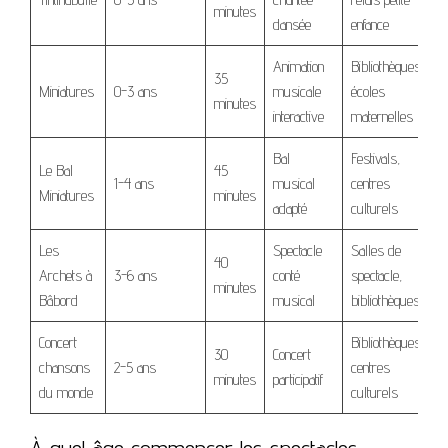
minutes
dansée
enfance
Animation
Bibliothèques,
35
Miniatures
0-3 ans
musicale
écoles
minutes
interactive
maternelles
Bal
Festivals,
Le Bal
45
1-4 ans
musical
centres
Miniatures
minutes
adapté
culturels
Les
Spectacle
Salles de
40
Archets à
3-6 ans
conté
spectacle,
minutes
Bâbord
musical
bibliothèques
Concert
Bibliothèques,
30
Concert
chansons
2-5 ans
centres
minutes
participatif
du monde
culturels