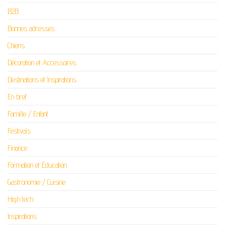
B2B
Bonnes adresses
Chiens
Décoration et Accessoires
Destinations et Inspirations
En bref
Famille / Enfant
Festivals
Finance
Formation et Éducation
Gastronomie / Cuisine
High tech
Inspirations