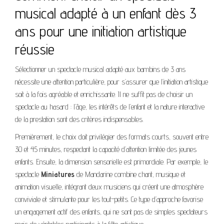
musical adapté à un enfant dès 3
ans pour une initiation artistique
réussie
Sélectionner un spectacle musical adapté aux bambins de 3 ans
nécessite une attention particulière, pour s’assurer que l’initiation artistique
soit à la fois agréable et enrichissante. Il ne suffit pas de choisir un
spectacle au hasard : l’âge, les intérêts de l’enfant et la nature interactive
de la prestation sont des critères indispensables.
Premièrement, le choix doit privilégier des formats courts, souvent entre
30 et 45 minutes, respectant la capacité d’attention limitée des jeunes
enfants. Ensuite, la dimension sensorielle est primordiale. Par exemple, le
spectacle
Miniatures
de Mandarine combine chant, musique et
animation visuelle, intégrant deux musiciens qui créent une atmosphère
conviviale et stimulante pour les tout-petits. Ce type d’approche favorise
un engagement actif des enfants, qui ne sont pas de simples spectateurs