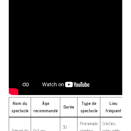
Nom du
Âge
Type de
Lieu
Durée
spectacle
recommandé
spectacle
fréquent
Promenade
Crèches,
30
Tintinabulle
0-3 ans
chantée-
relais petite