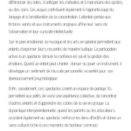
différencier les notes, à anticiper les mélodies et à reproduire des gestes
ou des sons. Ces acquis contribuent également à l’apprentissage du
langage et à l’amélioration de la concentration. L’attention portée aux
timbres variés et aux instruments originaux affine leur sens de
l’observation et leur curiosité intellectuelle.
Sur le plan émotionnel, la musique et les arts en général permettent aux
enfants d’exprimer leurs ressentis de manière ludique. La participation
active à un spectacle stimule la confiance en soi et la gestion des
émotions. Quand un enfant peut chanter, danser ou jouer un instrument, il
développe un sentiment de réussite personnelle, essentiel pour son
épanouissement psychologique.
Enfin, socialement, ces spectacles créent un espace de partage. Ils
permettent aux petits de vivre une expérience collective, de rencontrer
d’autres enfants et d’apprendre les codes de la vie en groupe. La
dynamique intergénérationnelle, quand les parents ou les éducateurs
assistent également au spectacle, renforce les liens affectifs et donne un
sens culturel riche à ces moments de bonheur commun.