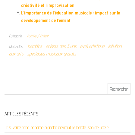
créativité et l’improvisation
L’importance de l’éducation musicale : impact sur le
développement de l’enfant
Catégorie
Famille / Enfant
bambins
enfants dès 3 ans
éveil artistique
initiation
Mots-clés
aux arts
spectacles musicaux gratuits
Rechercher :
ARTICLES RÉCENTS
Et si votre robe bohème blanche devenait la bande-son de l’été ?