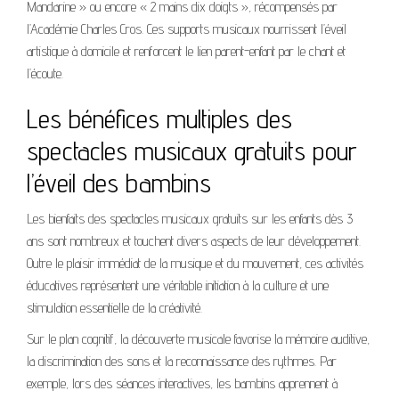
Mandarine » ou encore « 2 mains dix doigts », récompensés par
l’Académie Charles Cros. Ces supports musicaux nourrissent l’éveil
artistique à domicile et renforcent le lien parent-enfant par le chant et
l’écoute.
Les bénéfices multiples des
spectacles musicaux gratuits pour
l’éveil des bambins
Les bienfaits des spectacles musicaux gratuits sur les enfants dès 3
ans sont nombreux et touchent divers aspects de leur développement.
Outre le plaisir immédiat de la musique et du mouvement, ces activités
éducatives représentent une véritable initiation à la culture et une
stimulation essentielle de la créativité.
Sur le plan cognitif, la découverte musicale favorise la mémoire auditive,
la discrimination des sons et la reconnaissance des rythmes. Par
exemple, lors des séances interactives, les bambins apprennent à