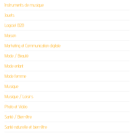
Instruments de musique
Jouets
Logiciel B2B
Maison
Marketing et Communication digitale
Mode / Beauté
Mode enfant
Mode femme
Musique
Musique / Loisirs
Photo et Vidéo
Santé / Bien-être
Santé naturelle et bien-être