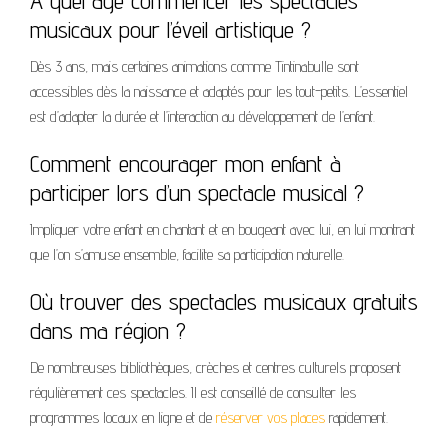
À quel âge commencer les spectacles
musicaux pour l’éveil artistique ?
Dès 3 ans, mais certaines animations comme Tintinabulle sont
accessibles dès la naissance et adaptés pour les tout-petits. L’essentiel
est d’adapter la durée et l’interaction au développement de l’enfant.
Comment encourager mon enfant à
participer lors d’un spectacle musical ?
Impliquer votre enfant en chantant et en bougeant avec lui, en lui montrant
que l’on s’amuse ensemble, facilite sa participation naturelle.
Où trouver des spectacles musicaux gratuits
dans ma région ?
De nombreuses bibliothèques, crèches et centres culturels proposent
régulièrement ces spectacles. Il est conseillé de consulter les
programmes locaux en ligne et de
réserver vos places
rapidement.