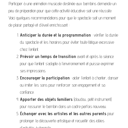
Participer à une animation musicale destinée aux bambins demande un
peu de préparation pour que cette activité éducative soit une réussite.
Voici quelques recommandations pour que le spectacle soit un moment
de plaisir partagé et d’éveil enrichissant :
Anticiper la durée et la programmation
: vérifier la durée
du spectacle et les horaires pour éviter toute fatigue excessive
chez l’enfant.
Prévoir un temps de transition
avant et après la séance
pour que l’enfant s’adapte à l’environnement et puisse exprimer
ses impressions.
Encourager la participation
: aider l’enfant à chanter, danser
ou imiter les sons pour renforcer son engagement et sa
confiance.
Apporter des objets familiers
(doudou, petit instrument)
pour rassurer le bambin dans un cadre parfois nouveau.
Échanger avec les artistes et les autres parents
pour
prolonger la découverte artistique et recueillir des idées
d’activités à domicile.