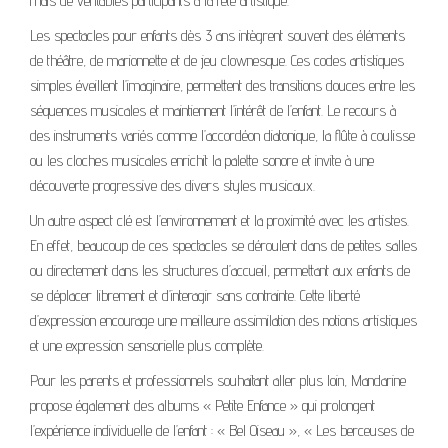
mais de véritables participants à la fête artistique.
Les spectacles pour enfants dès 3 ans intègrent souvent des éléments
de théâtre, de marionnette et de jeu clownesque. Ces codes artistiques
simples éveillent l’imaginaire, permettent des transitions douces entre les
séquences musicales et maintiennent l’intérêt de l’enfant. Le recours à
des instruments variés comme l’accordéon diatonique, la flûte à coulisse
ou les cloches musicales enrichit la palette sonore et invite à une
découverte progressive des divers styles musicaux.
Un autre aspect clé est l’environnement et la proximité avec les artistes.
En effet, beaucoup de ces spectacles se déroulent dans de petites salles
ou directement dans les structures d’accueil, permettant aux enfants de
se déplacer librement et d’interagir sans contrainte. Cette liberté
d’expression encourage une meilleure assimilation des notions artistiques
et une expression sensorielle plus complète.
Pour les parents et professionnels souhaitant aller plus loin, Mandarine
propose également des albums « Petite Enfance » qui prolongent
l’expérience individuelle de l’enfant : « Bel Oiseau », « Les berceuses de