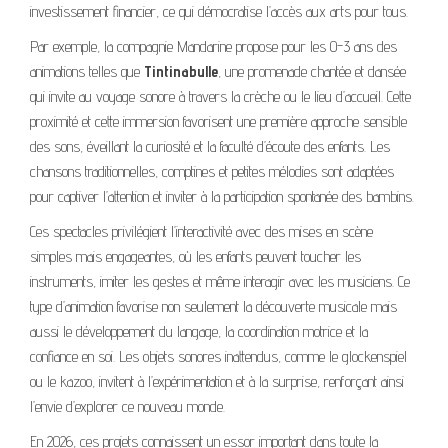
investissement financier, ce qui démocratise l’accès aux arts pour tous.
Par exemple, la compagnie Mandarine propose pour les 0-3 ans des
animations telles que
Tintinabulle
, une promenade chantée et dansée
qui invite au voyage sonore à travers la crèche ou le lieu d’accueil. Cette
proximité et cette immersion favorisent une première approche sensible
des sons, éveillant la curiosité et la faculté d’écoute des enfants. Les
chansons traditionnelles, comptines et petites mélodies sont adaptées
pour captiver l’attention et inviter à la participation spontanée des bambins.
Ces spectacles privilégient l’interactivité avec des mises en scène
simples mais engageantes, où les enfants peuvent toucher les
instruments, imiter les gestes et même interagir avec les musiciens. Ce
type d’animation favorise non seulement la découverte musicale mais
aussi le développement du langage, la coordination motrice et la
confiance en soi. Les objets sonores inattendus, comme le glockenspiel
ou le kazoo, invitent à l’expérimentation et à la surprise, renforçant ainsi
l’envie d’explorer ce nouveau monde.
En 2026, ces projets connaissent un essor important dans toute la