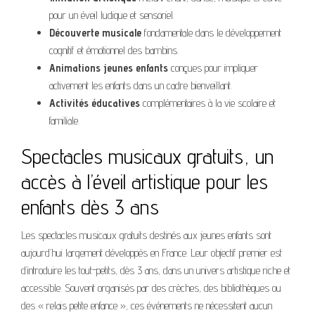
pour un éveil ludique et sensoriel.
Découverte musicale
fondamentale dans le développement
cognitif et émotionnel des bambins.
Animations jeunes enfants
conçues pour impliquer
activement les enfants dans un cadre bienveillant.
Activités éducatives
complémentaires à la vie scolaire et
familiale.
Spectacles musicaux gratuits, un
accès à l’éveil artistique pour les
enfants dès 3 ans
Les spectacles musicaux gratuits destinés aux jeunes enfants sont
aujourd’hui largement développés en France. Leur objectif premier est
d’introduire les tout-petits, dès 3 ans, dans un univers artistique riche et
accessible. Souvent organisés par des crèches, des bibliothèques ou
des « relais petite enfance », ces événements ne nécessitent aucun