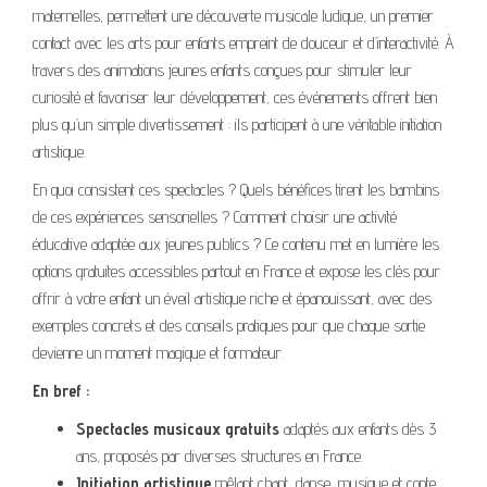
maternelles, permettent une découverte musicale ludique, un premier
contact avec les arts pour enfants empreint de douceur et d’interactivité. À
travers des animations jeunes enfants conçues pour stimuler leur
curiosité et favoriser leur développement, ces événements offrent bien
plus qu’un simple divertissement : ils participent à une véritable initiation
artistique.
En quoi consistent ces spectacles ? Quels bénéfices tirent les bambins
de ces expériences sensorielles ? Comment choisir une activité
éducative adaptée aux jeunes publics ? Ce contenu met en lumière les
options gratuites accessibles partout en France et expose les clés pour
offrir à votre enfant un éveil artistique riche et épanouissant, avec des
exemples concrets et des conseils pratiques pour que chaque sortie
devienne un moment magique et formateur.
En bref :
Spectacles musicaux gratuits
adaptés aux enfants dès 3
ans, proposés par diverses structures en France.
Initiation artistique
mêlant chant, danse, musique et conte