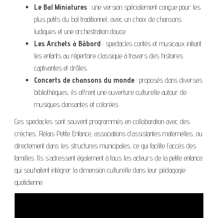
Le Bal Miniatures
: une version spécialement conçue pour les
plus petits du bal traditionnel, avec un choix de chansons
ludiques et une orchestration douce.
Les Archets à Bâbord
: spectacles contés et musicaux initiant
les enfants au répertoire classique à travers des histoires
captivantes et drôles.
Concerts de chansons du monde
: proposés dans diverses
bibliothèques, ils offrent une ouverture culturelle autour de
musiques dansantes et colorées.
Ces spectacles sont souvent programmés en collaboration avec des
crèches, Relais Petite Enfance, associations d’assistantes maternelles, ou
directement dans les structures municipales, ce qui facilite l’accès des
familles. Ils s’adressent également à tous les acteurs de la petite enfance
qui souhaitent intégrer la dimension culturelle dans leur pédagogie
quotidienne.