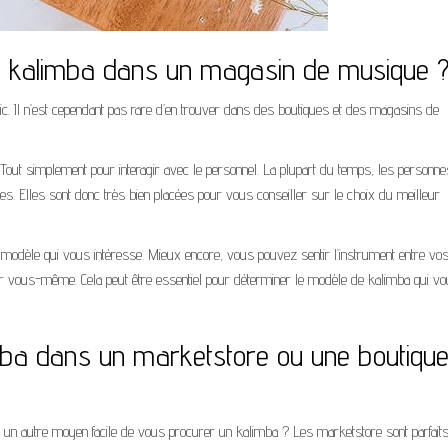
re kalimba dans un magasin de musique 
ic. Il n’est cependant pas rare d’en trouver dans des boutiques et des magasins de
ut simplement pour interagir avec le personnel. La plupart du temps, les personne
es. Elles sont donc très bien placées pour vous conseiller sur le choix du meilleur
 modèle qui vous intéresse. Mieux encore, vous pouvez sentir l’instrument entre vo
r vous-même. Cela peut être essentiel pour déterminer le modèle de kalimba qui v
imba dans un marketstore ou une boutiqu
n autre moyen facile de vous procurer un kalimba ? Les marketstore sont parfaits