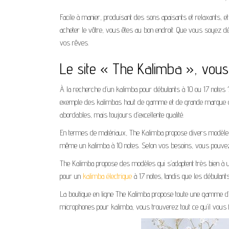
Facile à manier, produisant des sons apaisants et relaxants, e
acheter le vôtre, vous êtes au bon endroit. Que vous soyez dé
vos rêves.
Le site « The Kalimba », vou
À la recherche d’un kalimba pour débutants à 10 ou 17 notes 
exemple des kalimbas haut de gamme et de grande marque 
abordables, mais toujours d’excellente qualité.
En termes de matériaux, The Kalimba propose divers modèles 
même un kalimba à 10 notes. Selon vos besoins, vous pouvez 
The Kalimba propose des modèles qui s’adaptent très bien à 
pour un
kalimba électrique
à 17 notes, tandis que les débutan
La boutique en ligne The Kalimba propose toute une gamme d
microphones pour kalimba, vous trouverez tout ce qu’il vous fa