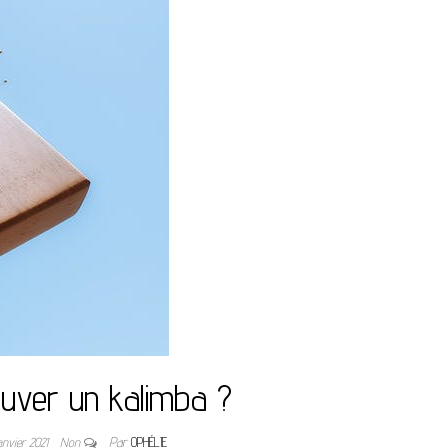
ouver un kalimba ?
anvier 2021
Non
Par
OPHÉLIE