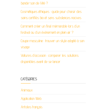
bande-son de l’été ?
Cosmétiques éthiques : guide pour choisir des
soins certifiés bio et sans substances nocives
Comment créer un final mémorable lors d’un
festival ou d’un événement en plein air ?
Coupe masculine : trouver un style adapté à son
visage
Voitures d’occasion : comparer les solutions
disponibles avant de se lancer
CATÉGORIES
Animaux
Application Web
Artistes français