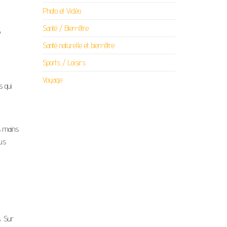
Photo et Vidéo
Santé / Bien-être
?
Santé naturelle et bien-être
Sports / Loisirs
Voyage
s qui
s mains
ous
e
. Sur