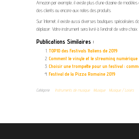
Amazon par exemple, il existe plus d’une dizaine de modèles
des clients ou encore aux notes des produits.
Sur Internet, il existe aussi diverses boutiques spécialisées 
déplacer. Votre instrument sera livré à l’endroit de votre c
Publications Similaires :
TOP10 des Festivals Italiens de 2019
Comment le vinyle et le streaming numérique p
Choisir une trompette pour un festival : comme
Festival de la Pizza Romaine 2019
Catégorie
Instruments de musique
Musique
Musique / Loisirs