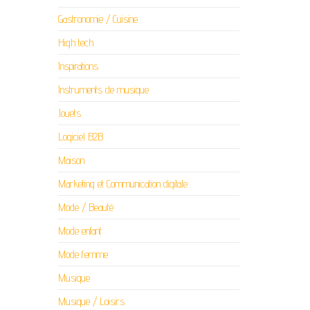
Gastronomie / Cuisine
High tech
Inspirations
Instruments de musique
Jouets
Logiciel B2B
Maison
Marketing et Communication digitale
Mode / Beauté
Mode enfant
Mode femme
Musique
Musique / Loisirs