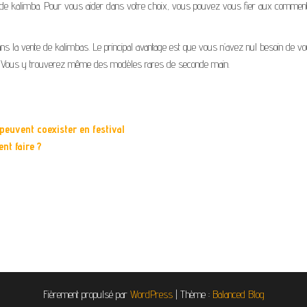
 de kalimba. Pour vous aider dans votre choix, vous pouvez vous fier aux comment
dans la vente de kalimbas. Le principal avantage est que vous n’avez nul besoin de v
hoix. Vous y trouverez même des modèles rares de seconde main.
euvent coexister en festival
nt faire ?
Fièrement propulsé par
WordPress
|
Thème :
Balanced Blog