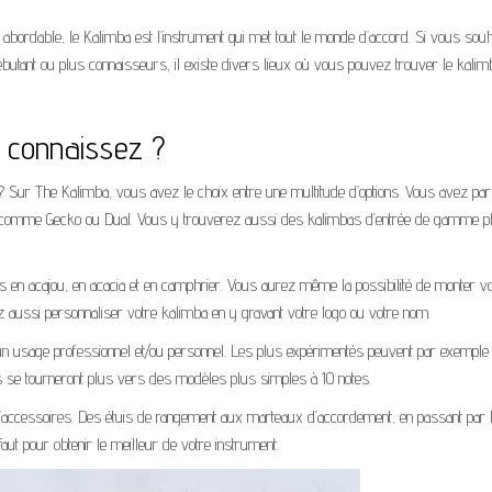
t abordable, le Kalimba est l’instrument qui met tout le monde d’accord. Si vous souh
butant ou plus connaisseurs, il existe divers lieux où vous pouvez trouver le kalim
s connaissez ?
? Sur The Kalimba, vous avez le choix entre une multitude d’options. Vous avez par
comme Gecko ou Dual. Vous y trouverez aussi des kalimbas d’entrée de gamme p
en acajou, en acacia et en camphrier. Vous aurez même la possibilité de monter v
aussi personnaliser votre kalimba en y gravant votre logo ou votre nom.
un usage professionnel et/ou personnel. Les plus expérimentés peuvent par exemple 
ts se tourneront plus vers des modèles plus simples à 10 notes.
’accessoires. Des étuis de rangement aux marteaux d’accordement, en passant par 
ut pour obtenir le meilleur de votre instrument.