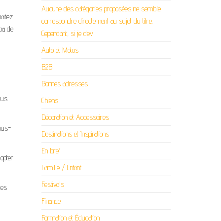
Aucune des catégories proposées ne semble
aitez
correspondre directement au sujet du titre.
ba de
Cependant, si je dev
Auto et Motos
B2B
Bonnes adresses
lus
Chiens
Décoration et Accessoires
ous-
Destinations et Inspirations
En bref
opter
Famille / Enfant
Festivals
les
Finance
Formation et Éducation