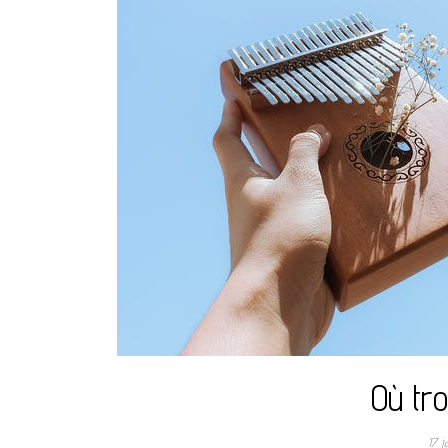
Où tr
17 j