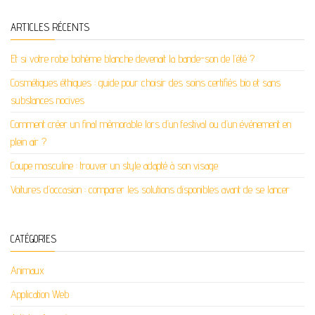
ARTICLES RÉCENTS
Et si votre robe bohème blanche devenait la bande-son de l’été ?
Cosmétiques éthiques : guide pour choisir des soins certifiés bio et sans
substances nocives
Comment créer un final mémorable lors d’un festival ou d’un événement en
plein air ?
Coupe masculine : trouver un style adapté à son visage
Voitures d’occasion : comparer les solutions disponibles avant de se lancer
CATÉGORIES
Animaux
Application Web