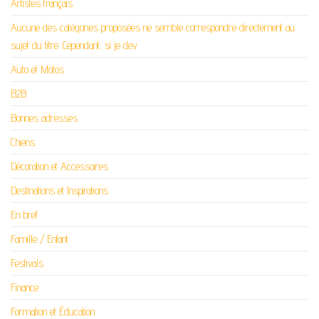
Artistes français
Aucune des catégories proposées ne semble correspondre directement au
sujet du titre. Cependant, si je dev
Auto et Motos
B2B
Bonnes adresses
Chiens
Décoration et Accessoires
Destinations et Inspirations
En bref
Famille / Enfant
Festivals
Finance
Formation et Éducation