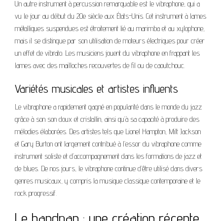
Un autre instrument à percussion remarquable est le vibraphone, qui a
vu le jour au début du 20e siècle aux États-Unis. Cet instrument à lames
métalliques suspendues est étroitement lié au marimba et au xylophone,
mais il se distingue par son utilisation de moteurs électriques pour créer
un effet de vibrato. Les musiciens jouent du vibraphone en frappant les
lames avec des mailloches recouvertes de fil ou de caoutchouc.
Variétés musicales et artistes influents
Le vibraphone a rapidement gagné en popularité dans le monde du jazz
grâce à son son doux et cristallin, ainsi qu’à sa capacité à produire des
mélodies élaborées. Des artistes tels que Lionel Hampton, Milt Jackson
et Gary Burton ont largement contribué à l’essor du vibraphone comme
instrument soliste et d’accompagnement dans les formations de jazz et
de blues. De nos jours, le vibraphone continue d’être utilisé dans divers
genres musicaux, y compris la musique classique contemporaine et le
rock progressif.
Le handpan : une création récente