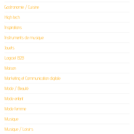
Gastronomie / Cuisine
High tech
Inspirations
Instruments de musique
Jouets
Logiciel B2B
Maison
Marketing et Communication digitale
Mode / Beauté
Mode enfant
Mode femme
Musique
Musique / Loisirs