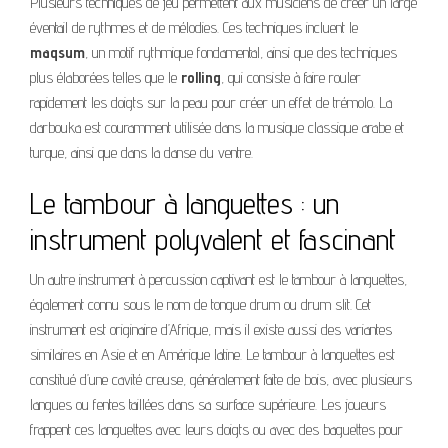
Plusieurs techniques de jeu permettent aux musiciens de créer un large
éventail de rythmes et de mélodies. Ces techniques incluent le
maqsum
, un motif rythmique fondamental, ainsi que des techniques
plus élaborées telles que le
rolling
, qui consiste à faire rouler
rapidement les doigts sur la peau pour créer un effet de trémolo. La
darbouka est couramment utilisée dans la musique classique arabe et
turque, ainsi que dans la danse du ventre.
Le tambour à languettes : un
instrument polyvalent et fascinant
Un autre instrument à percussion captivant est le tambour à languettes,
également connu sous le nom de tongue drum ou drum slit. Cet
instrument est originaire d’Afrique, mais il existe aussi des variantes
similaires en Asie et en Amérique latine. Le tambour à languettes est
constitué d’une cavité creuse, généralement faite de bois, avec plusieurs
langues ou fentes taillées dans sa surface supérieure. Les joueurs
frappent ces languettes avec leurs doigts ou avec des baguettes pour