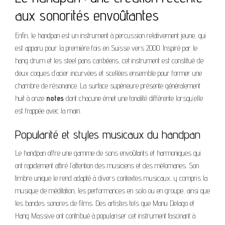
aux sonorités envoûtantes
Enfin, le handpan est un instrument à percussion relativement jeune, qui
est apparu pour la première fois en Suisse vers 2000. Inspiré par le
hang drum et les steel pans caribéens, cet instrument est constitué de
deux coques d’acier incurvées et scellées ensemble pour former une
chambre de résonance. La surface supérieure présente généralement
huit à onze
notes
dont chacune émet une tonalité différente lorsqu’elle
est frappée avec la main.
Popularité et styles musicaux du handpan
Le handpan offre une gamme de sons envoûtants et harmoniques qui
ont rapidement attiré l’attention des musiciens et des mélomanes. Son
timbre unique le rend adapté à divers contextes musicaux, y compris la
musique de méditation, les performances en solo ou en groupe, ainsi que
les bandes sonores de films. Des artistes tels que Manu Delago et
Hang Massive ont contribué à populariser cet instrument fascinant à