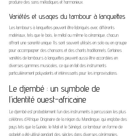
produire des sons mélodiques et harmonieux.
Variétés et usages du tambour à languettes
Les tambours à languettes peuvent être fabriqués avec différents
matériaux, tels que le bois, le métal ou même la céramique, chacun
offrant une sonorité unique. Ils sont souvent utilisés en solo ou en groupe
pour accompagner des chansons et des chants traditionnels. Certaines
variétés de tambours à languettes peuvent aussi être accordées en
diverses gammes musicales, ce qui en fait des instruments
particulièrement polyvalents et intéressants pour les improvisations.
Le djembé : un symbole de
l’identité ouest-africaine
Le djembé est probablement l’un des instruments à percussion les plus
célèbres d’Afrique. Originaire de la région du Mandingue, qui englobe des
pays tels que la Guinée, le Mali et le Sénégal, ce tambour en forme de
gobelet a été utilisé pendant des siècles dans diverses cérémonies,