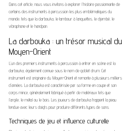
Dans cet article, nous vous invitons à explorer l’histoire passionnante de
certains des instruments à percussion les plus emblématiques du
monde, tels que la darbouka, le tambour à languettes, le djembé, le
vibraphone et le handpan.
La darbouka : un trésor musical du
Moyen-Orient
L’un des premiers instruments à percussion à entrer en scène est la
darbouka, également connue sous le nom de goblet drum. Cet
instrument est originaire du Moyen-Orient et remonte à plusieurs milliers
d’années. La darbouka est caractérisée par sa forme en coupe et son
corps mince, généralement fabriqué à partir de matériaux tels que
l’argile, le métal ou le bois. Les joueurs de darbouka frappent la peau
tendue avec leurs doigts pour produire différents types de sons.
Techniques de jeu et influence culturelle