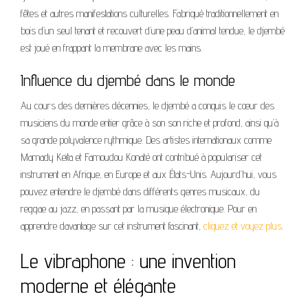
fêtes et autres manifestations culturelles. Fabriqué traditionnellement en
bois d’un seul tenant et recouvert d’une peau d’animal tendue, le djembé
est joué en frappant la membrane avec les mains.
Influence du djembé dans le monde
Au cours des dernières décennies, le djembé a conquis le cœur des
musiciens du monde entier grâce à son son riche et profond, ainsi qu’à
sa grande polyvalence rythmique. Des artistes internationaux comme
Mamady Keïta et Famoudou Konaté ont contribué à populariser cet
instrument en Afrique, en Europe et aux États-Unis. Aujourd’hui, vous
pouvez entendre le djembé dans différents genres musicaux, du
reggae au jazz, en passant par la musique électronique. Pour en
apprendre davantage sur cet instrument fascinant,
cliquez et voyez plus
.
Le vibraphone : une invention
moderne et élégante