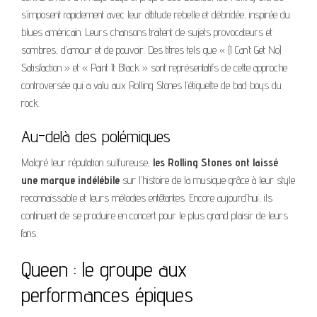
s’imposent rapidement avec leur attitude rebelle et débridée, inspirée du
blues américain. Leurs chansons traitent de sujets provocateurs et
sombres, d’amour et de pouvoir. Des titres tels que « (I Can’t Get No)
Satisfaction » et « Paint It Black » sont représentatifs de cette approche
controversée qui a valu aux Rolling Stones l’étiquette de bad boys du
rock.
Au-delà des polémiques
Malgré leur réputation sulfureuse,
les Rolling Stones ont laissé
une marque indélébile
sur l’histoire de la musique grâce à leur style
reconnaissable et leurs mélodies entêtantes. Encore aujourd’hui, ils
continuent de se produire en concert pour le plus grand plaisir de leurs
fans.
Queen : le groupe aux
performances épiques