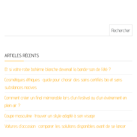
Rechercher :
ARTICLES RÉCENTS
Et si votre robe bohème blanche devenait la bande-son de l’été ?
Cosmétiques éthiques : guide pour choisir des soins certifiés bio et sans
substances nocives
Comment créer un final mémorable lors d’un festival ou d’un événement en
plein air ?
Coupe masculine : trouver un style adapté à son visage
Voitures d’occasion : comparer les solutions disponibles avant de se lancer