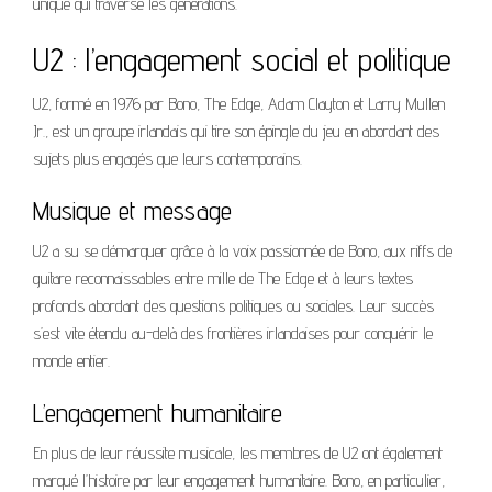
unique qui traverse les générations.
U2 : l’engagement social et politique
U2, formé en 1976 par Bono, The Edge, Adam Clayton et Larry Mullen
Jr., est un groupe irlandais qui tire son épingle du jeu en abordant des
sujets plus engagés que leurs contemporains.
Musique et message
U2 a su se démarquer grâce à la voix passionnée de Bono, aux riffs de
guitare reconnaissables entre mille de The Edge et à leurs textes
profonds abordant des questions politiques ou sociales. Leur succès
s’est vite étendu au-delà des frontières irlandaises pour conquérir le
monde entier.
L’engagement humanitaire
En plus de leur réussite musicale, les membres de U2 ont également
marqué l’histoire par leur engagement humanitaire. Bono, en particulier,