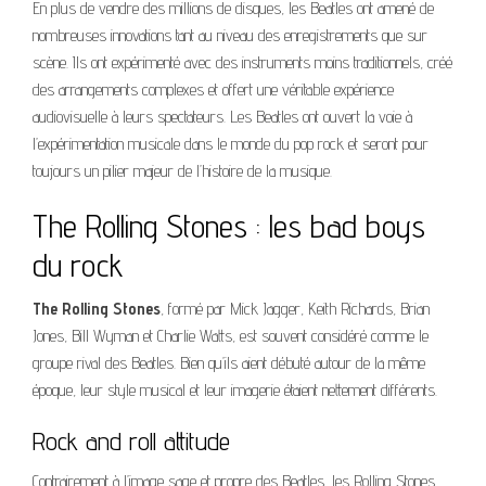
En plus de vendre des millions de disques, les Beatles ont amené de
nombreuses innovations tant au niveau des enregistrements que sur
scène. Ils ont expérimenté avec des instruments moins traditionnels, créé
des arrangements complexes et offert une véritable expérience
audiovisuelle à leurs spectateurs. Les Beatles ont ouvert la voie à
l’expérimentation musicale dans le monde du pop rock et seront pour
toujours un pilier majeur de l’histoire de la musique.
The Rolling Stones : les bad boys
du rock
The Rolling Stones
, formé par Mick Jagger, Keith Richards, Brian
Jones, Bill Wyman et Charlie Watts, est souvent considéré comme le
groupe rival des Beatles. Bien qu’ils aient débuté autour de la même
époque, leur style musical et leur imagerie étaient nettement différents.
Rock and roll attitude
Contrairement à l’image sage et propre des Beatles, les Rolling Stones