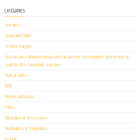
CATÉGORIES
Animaux
Application Web
Artistes français
Aucune des catégories proposées ne semble correspondre directement au
sujet du titre. Cependant, si je dev
Auto et Motos
B2B
Bonnes adresses
Chiens
Décoration et Accessoires
Destinations et Inspirations
En bref