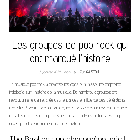
Les groupes de pop rock qui
ont marqué l’histoire
3 janvier 2024
Non
Par
GASTON
La musique pop rock a traversé les âges et a laissé une empreinte
indélébile sur l’histoire de la musique. De nombreux groupes ont
révolutionné le genre, créé des tendances et influencé des générations
d’artistes à venir. Dans cet article, nous passerons en revue quelques-
uns des groupes de pop rock les plus importants de tous les temps,
ceux qui ont véritablement marqué l’histoire.
The Beatles : un phénomène inédit