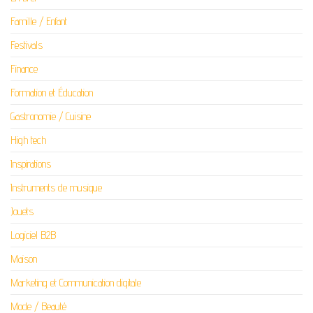
Famille / Enfant
Festivals
Finance
Formation et Éducation
Gastronomie / Cuisine
High tech
Inspirations
Instruments de musique
Jouets
Logiciel B2B
Maison
Marketing et Communication digitale
Mode / Beauté