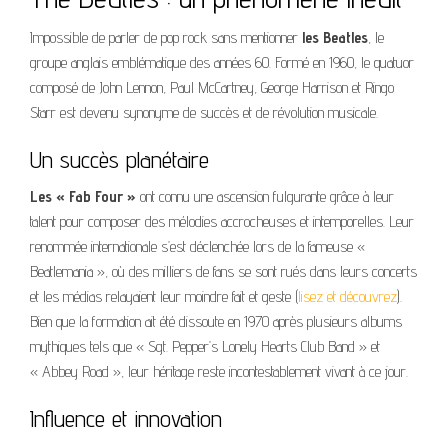
Impossible de parler de pop rock sans mentionner
les Beatles
, le
groupe anglais emblématique des années 60. Formé en 1960, le quatuor
composé de John Lennon, Paul McCartney, George Harrison et Ringo
Starr est devenu synonyme de succès et de révolution musicale.
Un succès planétaire
Les « Fab Four »
ont connu une ascension fulgurante grâce à leur
talent pour composer des mélodies accrocheuses et intemporelles. Leur
renommée internationale s’est déclenchée lors de la fameuse «
Beatlemania », où des milliers de fans se sont rués dans leurs concerts
et les médias relayaient leur moindre fait et geste (
lisez et découvrez
).
Bien que la formation ait été dissoute en 1970 après plusieurs albums
mythiques tels que « Sgt. Pepper’s Lonely Hearts Club Band » et
« Abbey Road », leur héritage reste incontestablement vivant à ce jour.
Influence et innovation