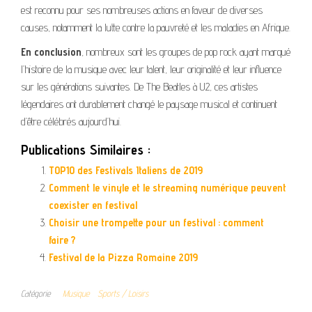
est reconnu pour ses nombreuses actions en faveur de diverses
causes, notamment la lutte contre la pauvreté et les maladies en Afrique.
En conclusion
, nombreux sont les groupes de pop rock ayant marqué
l’histoire de la musique avec leur talent, leur originalité et leur influence
sur les générations suivantes. De The Beatles à U2, ces artistes
légendaires ont durablement changé le paysage musical et continuent
d’être célébrés aujourd’hui.
Publications Similaires :
TOP10 des Festivals Italiens de 2019
Comment le vinyle et le streaming numérique peuvent
coexister en festival
Choisir une trompette pour un festival : comment
faire ?
Festival de la Pizza Romaine 2019
Catégorie
Musique
Sports / Loisirs