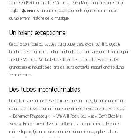
Formé en 1970 par Freddie Mercury, Brian May, John Deacon et Roger
Taylor,
Queen
est un autre groupe pop rock légendaire à marquer
durablement l’histoire de la musique.
Un talent exceptionnel
Ce qui a contribué au succès du groupe, c’est avant tout l’incroyable
talent de ses membres, notamment celui du charismatique et flamboyant
Freddie Mercury. Véritable bête de scène, il a offert des spectacles
grandioses et inoubliables lors de leurs concerts, restant ancrés dans
les mémoires.
Des tubes incontournables
Outre leurs performances scéniques hors normes, Queen a également
connu une réussite commerciale phénoménale avec des tubes tels que
« Bohemian Rhapsody », « We Will Rock You » et « Don’t Stop Me
Now ». En combinant diverses influences comme le rock, le pop et
même l’opéra, Queen a laissé derrière lui une discographie riche et