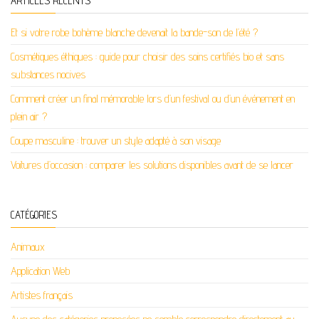
ARTICLES RÉCENTS
Et si votre robe bohème blanche devenait la bande-son de l’été ?
Cosmétiques éthiques : guide pour choisir des soins certifiés bio et sans
substances nocives
Comment créer un final mémorable lors d’un festival ou d’un événement en
plein air ?
Coupe masculine : trouver un style adapté à son visage
Voitures d’occasion : comparer les solutions disponibles avant de se lancer
CATÉGORIES
Animaux
Application Web
Artistes français