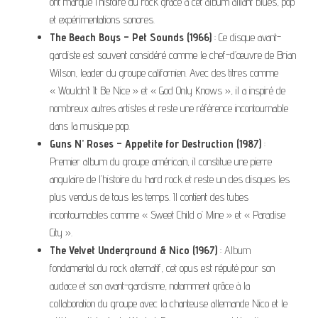
ont marqué l’histoire du rock grâce à cet album alliant blues, pop
et expérimentations sonores.
The Beach Boys – Pet Sounds (1966)
: Ce disque avant-
gardiste est souvent considéré comme le chef-d’œuvre de Brian
Wilson, leader du groupe californien. Avec des titres comme
« Wouldn’t It Be Nice » et « God Only Knows », il a inspiré de
nombreux autres artistes et reste une référence incontournable
dans la musique pop.
Guns N’ Roses – Appetite for Destruction (1987)
:
Premier album du groupe américain, il constitue une pierre
angulaire de l’histoire du hard rock et reste un des disques les
plus vendus de tous les temps. Il contient des tubes
incontournables comme « Sweet Child o’ Mine » et « Paradise
City ».
The Velvet Underground & Nico (1967)
: Album
fondamental du rock alternatif, cet opus est réputé pour son
audace et son avant-gardisme, notamment grâce à la
collaboration du groupe avec la chanteuse allemande Nico et le