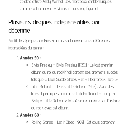
célèbre artiste Andy Warhol. Des morceaux emblématiques
comme « Heroin » et « Venus in Furs » y figurent.
Plusieurs disques indispensables par
décennie
Au fil des époques, certains albums sont devenus des références
incontestées du genre :
Années 50 :
Elvis Presley – Elvis Presley (1956) : Le tout premier
album du roi du rock’n’roll contient ses premiers succès
tels que « Blue Suede Shoes » et « Heartbreak Hotel ».
Little Richard – Here’s Little Richard (1957) : Avec des
titres dynamiques comme « Tutti Frutti » et « Long Tall
Sally », Little Richard a laissé son empreinte sur l’histoire
du rock avec cet album.
Années 60 :
Rolling Stones – Let It Bleed (1969) : Cet opus contenant