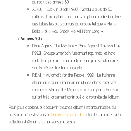
du rock des années 80.
AC/DC – Back in Black (1980) : Vendu à plus de 50
millions d’exemplaires, cet opus mythique contient certains
des tubes les plus connus du groupe tel que « Hells
Bells » et « You Shook Me All Night Long ».
Années 90 :
Rage Against The Machine – Rage Against The Machine
(1992) : Groupe américain fusionnant rap, métal et hard
rock, leur premier album pétri d’énergie révolutionnaire
suit la même direction musicale.
R.E.M. – Automatic for the People (1992) : Le huitième
album du groupe américain inclut des chefs-d’œuvre
comme « Man on the Moon » et « Everybody Hurts »,
qui ont très largement contribué à la notoriété de l’album.
Pour plus d’options et découvrir d’autres albums incontournables du
rock’n’roll, n’hésitez pas à
découvrez plus d’infos
afin de compléter votre
collection et élargir vos horizons musicaux.