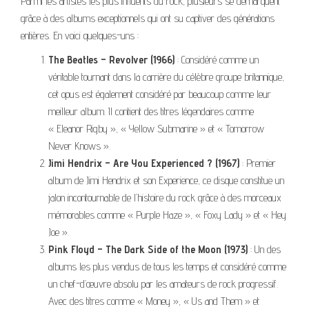
Parmi les artistes les plus influents du rock, plusieurs se démarquent
grâce à des albums exceptionnels qui ont su captiver des générations
entières. En voici quelques-uns :
The Beatles – Revolver (1966)
: Considéré comme un
véritable tournant dans la carrière du célèbre groupe britannique,
cet opus est également considéré par beaucoup comme leur
meilleur album. Il contient des titres légendaires comme
« Eleanor Rigby », « Yellow Submarine » et « Tomorrow
Never Knows ».
Jimi Hendrix – Are You Experienced ? (1967)
: Premier
album de Jimi Hendrix et son Experience, ce disque constitue un
jalon incontournable de l’histoire du rock grâce à des morceaux
mémorables comme « Purple Haze », « Foxy Lady » et « Hey
Joe ».
Pink Floyd – The Dark Side of the Moon (1973)
: Un des
albums les plus vendus de tous les temps et considéré comme
un chef-d’œuvre absolu par les amateurs de rock progressif.
Avec des titres comme « Money », « Us and Them » et