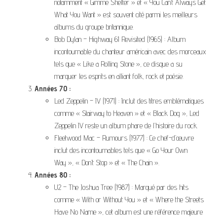
notamment « Gimme Shelter » et « You Can’t Always Get
What You Want » est souvent cité parmi les meilleurs
albums du groupe britannique.
Bob Dylan – Highway 61 Revisited (1965) : Album
incontournable du chanteur américain avec des morceaux
tels que « Like a Rolling Stone », ce disque a su
marquer les esprits en alliant folk, rock et poésie.
Années 70 :
Led Zeppelin – IV (1971) : Inclut des titres emblématiques
comme « Stairway to Heaven » et « Black Dog », Led
Zeppelin IV reste un album phare de l’histoire du rock.
Fleetwood Mac – Rumours (1977) : Ce chef-d’œuvre
inclut des incontournables tels que « Go Your Own
Way », « Don’t Stop » et « The Chain ».
Années 80 :
U2 – The Joshua Tree (1987) : Marqué par des hits
comme « With or Without You » et « Where the Streets
Have No Name », cet album est une référence majeure