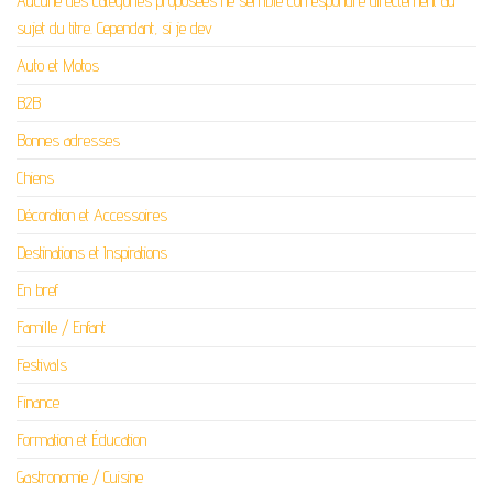
Aucune des catégories proposées ne semble correspondre directement au
sujet du titre. Cependant, si je dev
Auto et Motos
B2B
Bonnes adresses
Chiens
Décoration et Accessoires
Destinations et Inspirations
En bref
Famille / Enfant
Festivals
Finance
Formation et Éducation
Gastronomie / Cuisine