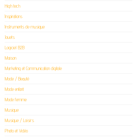
High tech
Inspirations
Instruments de musique
Jouets
Logiciel B2B
Maison
Marketing et Communication digitale
Mode / Beauté
Mode enfant
Mode femme
Musique
Musique / Loisirs
Photo et Vidéo