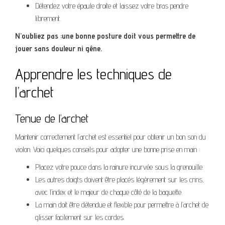
Détendez votre épaule droite et laissez votre bras pendre
librement.
N’oubliez pas :une bonne posture doit vous permettre de
jouer sans douleur ni gêne.
Apprendre les techniques de
l’archet
Tenue de l’archet
Maintenir correctement l’archet est essentiel pour obtenir un bon son du
violon. Voici quelques conseils pour adopter une bonne prise en main :
Placez votre pouce dans la rainure incurvée sous la grenouille.
Les autres doigts doivent être placés légèrement sur les crins,
avec l’index et le majeur de chaque côté de la baguette.
La main doit être détendue et flexible pour permettre à l’archet de
glisser facilement sur les cordes.