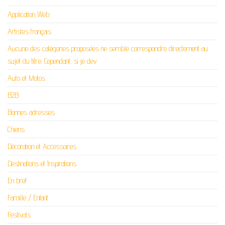
Application Web
Artistes français
Aucune des catégories proposées ne semble correspondre directement au
sujet du titre. Cependant, si je dev
Auto et Motos
B2B
Bonnes adresses
Chiens
Décoration et Accessoires
Destinations et Inspirations
En bref
Famille / Enfant
Festivals