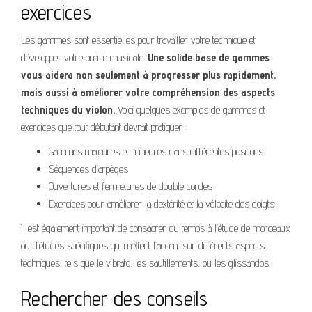
exercices
Les gammes sont essentielles pour travailler votre technique et
développer votre oreille musicale.
Une solide base de gammes
vous aidera non seulement à progresser plus rapidement,
mais aussi à améliorer votre compréhension des aspects
techniques du violon.
Voici quelques exemples de gammes et
exercices que tout débutant devrait pratiquer :
Gammes majeures et mineures dans différentes positions
Séquences d’arpèges
Ouvertures et fermetures de double cordes
Exercices pour améliorer la dextérité et la vélocité des doigts
Il est également important de consacrer du temps à l’étude de morceaux
ou d’études spécifiques qui mettent l’accent sur différents aspects
techniques, tels que le vibrato, les sautillements, ou les glissandos.
Rechercher des conseils