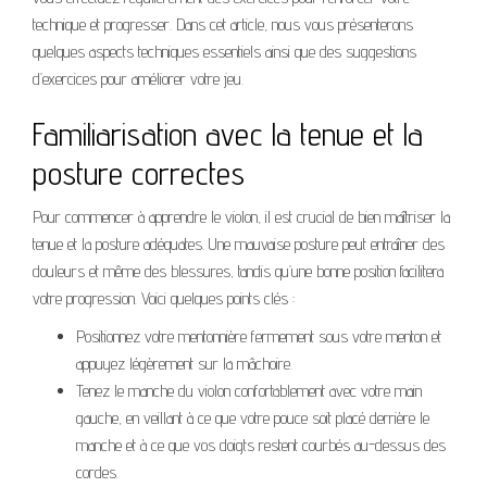
technique et progresser. Dans cet article, nous vous présenterons
quelques aspects techniques essentiels ainsi que des suggestions
d’exercices pour améliorer votre jeu.
Familiarisation avec la tenue et la
posture correctes
Pour commencer à apprendre le violon, il est crucial de bien maîtriser la
tenue et la posture adéquates. Une mauvaise posture peut entraîner des
douleurs et même des blessures, tandis qu’une bonne position facilitera
votre progression. Voici quelques points clés :
Positionnez votre mentonnière fermement sous votre menton et
appuyez légèrement sur la mâchoire.
Tenez le manche du violon confortablement avec votre main
gauche, en veillant à ce que votre pouce soit placé derrière le
manche et à ce que vos doigts restent courbés au-dessus des
cordes.