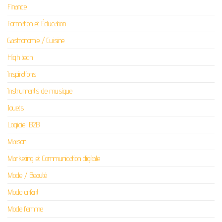
Finance
Formation et Éducation
Gastronomie / Cuisine
High tech
Inspirations
Instruments de musique
Jouets
Logiciel B2B
Maison
Marketing et Communication digitale
Mode / Beauté
Mode enfant
Mode femme