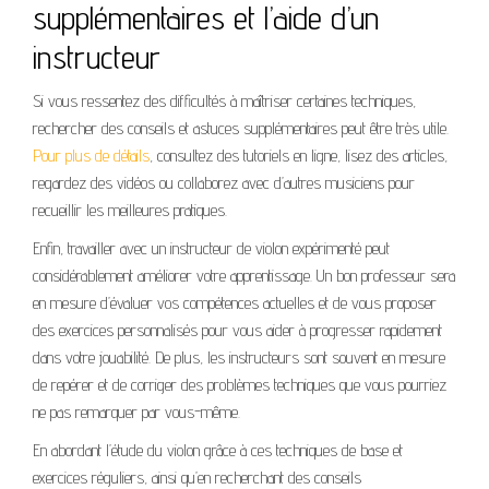
supplémentaires et l’aide d’un
instructeur
Si vous ressentez des difficultés à maîtriser certaines techniques,
rechercher des conseils et astuces supplémentaires peut être très utile.
Pour plus de détails
, consultez des tutoriels en ligne, lisez des articles,
regardez des vidéos ou collaborez avec d’autres musiciens pour
recueillir les meilleures pratiques.
Enfin, travailler avec un instructeur de violon expérimenté peut
considérablement améliorer votre apprentissage. Un bon professeur sera
en mesure d’évaluer vos compétences actuelles et de vous proposer
des exercices personnalisés pour vous aider à progresser rapidement
dans votre jouabilité. De plus, les instructeurs sont souvent en mesure
de repérer et de corriger des problèmes techniques que vous pourriez
ne pas remarquer par vous-même.
En abordant l’étude du violon grâce à ces techniques de base et
exercices réguliers, ainsi qu’en recherchant des conseils