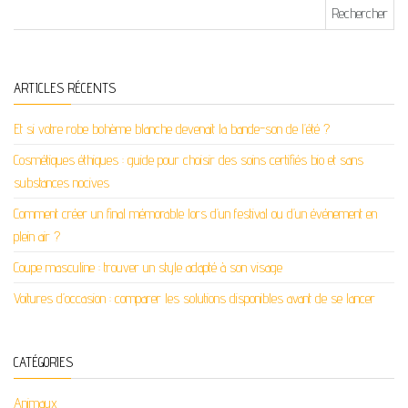
Rechercher :
ARTICLES RÉCENTS
Et si votre robe bohème blanche devenait la bande-son de l’été ?
Cosmétiques éthiques : guide pour choisir des soins certifiés bio et sans
substances nocives
Comment créer un final mémorable lors d’un festival ou d’un événement en
plein air ?
Coupe masculine : trouver un style adapté à son visage
Voitures d’occasion : comparer les solutions disponibles avant de se lancer
CATÉGORIES
Animaux