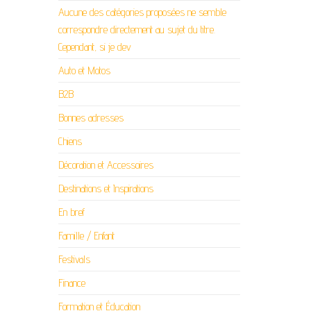
Aucune des catégories proposées ne semble
correspondre directement au sujet du titre.
Cependant, si je dev
Auto et Motos
B2B
Bonnes adresses
Chiens
Décoration et Accessoires
Destinations et Inspirations
En bref
Famille / Enfant
Festivals
Finance
Formation et Éducation