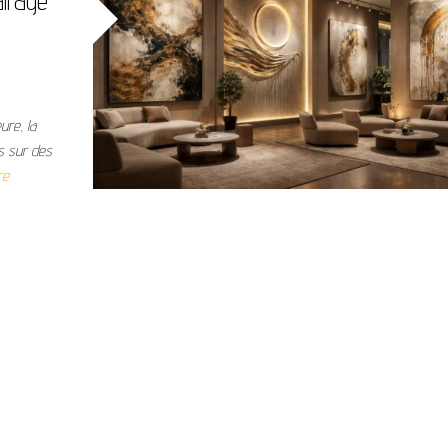
airage
ure, la
s sur des
re