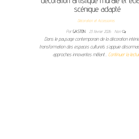
décoration artistique murale et écl
scénique adapté
Décoration et Accessoires
Par
GASTON
23 février 2026
Non
Dans le paysage contemporain de la décoration intérie
transformation des espaces culturels s’appuie désormai
approches innovantes mêlant…
Continuer la lectu