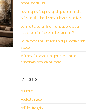
bande-son de l’été ?
Cosmétiques éthiques : guide pour choisir des
soins certifiés bio et sans substances nocives
Comment créer un final mémorable lors d’un
festival ou d’un événement en plein air ?
Coupe masculine : trouver un style adapté à son
visage
Voitures d’occasion : comparer les solutions
disponibles avant de se lancer
CATÉGORIES
Animaux
Application Web
Artistes français