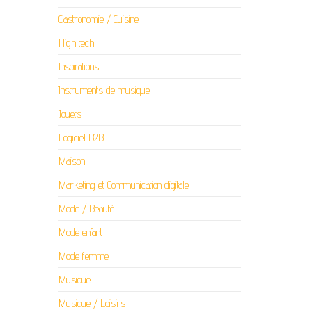
Gastronomie / Cuisine
High tech
Inspirations
Instruments de musique
Jouets
Logiciel B2B
Maison
Marketing et Communication digitale
Mode / Beauté
Mode enfant
Mode femme
Musique
Musique / Loisirs